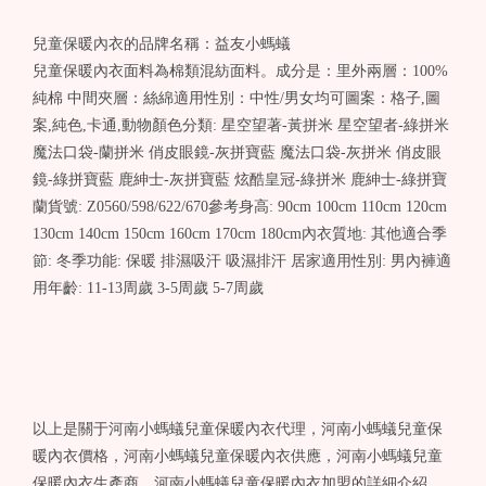
兒童保暖內衣的品牌名稱：益友小螞蟻
兒童保暖內衣面料為棉類混紡面料。成分是：里外兩層：100%
純棉 中間夾層：絲綿適用性別：中性/男女均可圖案：格子,圖
案,純色,卡通,動物顏色分類: 星空望著-黃拼米 星空望者-綠拼米
魔法口袋-蘭拼米 俏皮眼鏡-灰拼寶藍 魔法口袋-灰拼米 俏皮眼
鏡-綠拼寶藍 鹿紳士-灰拼寶藍 炫酷皇冠-綠拼米 鹿紳士-綠拼寶
蘭貨號: Z0560/598/622/670參考身高: 90cm 100cm 110cm 120cm
130cm 140cm 150cm 160cm 170cm 180cm內衣質地: 其他適合季
節: 冬季功能: 保暖 排濕吸汗 吸濕排汗 居家適用性別: 男內褲適
用年齡: 11-13周歲 3-5周歲 5-7周歲
以上是關于河南小螞蟻兒童保暖內衣代理，河南小螞蟻兒童保
暖內衣價格，河南小螞蟻兒童保暖內衣供應，河南小螞蟻兒童
保暖內衣生產商，河南小螞蟻兒童保暖內衣加盟的詳細介紹