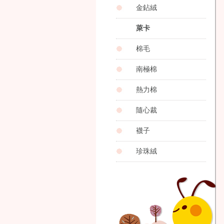
金鉆絨
萊卡
棉毛
南極棉
熱力棉
隨心裁
襪子
珍珠絨