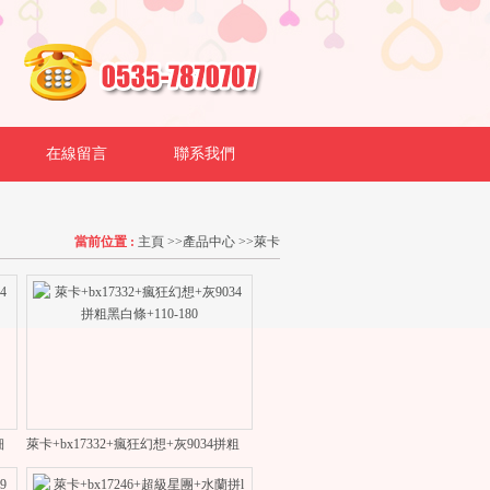
在線留言
聯系我們
當前位置 :
主頁
>>
產品中心
>>
萊卡
黑白條+110-180
萊卡+bx17332+瘋狂幻想+灰9034拼粗黑白條+110-180