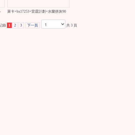
180
萊卡+bx17253+雷霆計劃+水蘭拼灰9053邊+90-180
條記錄
1
2
3
下一頁
共 3 頁