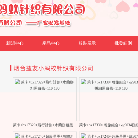
新聞中心
產品中心
服裝展示
批發細則
萊卡+bx17329+飛行計劃+水蘭拼粗黑白條+110-180
萊卡+bx17330+餐旅組合+灰9034拼細