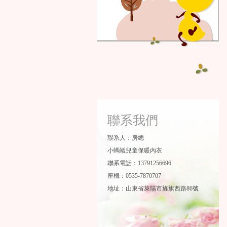
聯系我們
聯系人：房總
小螞蟻兒童保暖內衣
聯系電話：13791256696
座機：0535-7870707
地址：山東省萊陽市旌旗西路86號