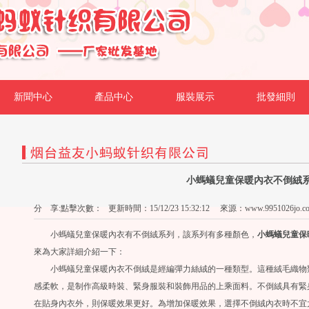
新聞中心
產品中心
服裝展示
批發細則
小螞蟻兒童保暖內衣不倒絨
分 享:
點擊次數：
更新時間：15/12/23 15:32:12 來源：
www.9951026jo.c
小螞蟻兒童保暖內衣有不倒絨系列，該系列有多種顏色，
小螞蟻兒童保
來為大家詳細介紹一下：
小螞蟻兒童保暖內衣不倒絨是經編彈力絲絨的一種類型。這種絨毛織物類
感柔軟，是制作高級時裝、緊身服裝和裝飾用品的上乘面料。不倒絨具有緊
在貼身內衣外，則保暖效果更好。為增加保暖效果，選擇不倒絨內衣時不宜