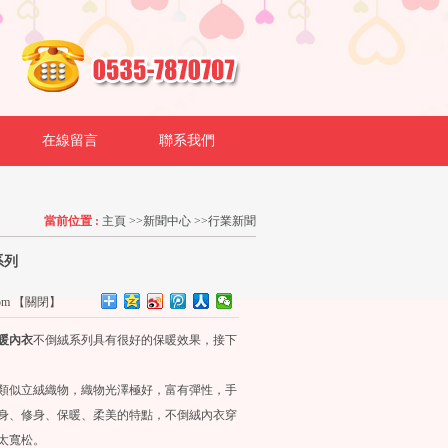
在線留言
聯系我們
當前位置 :
主頁
>>
新聞中心
>>
行業新聞
系列
om
【
關閉
】
暖內衣
不倒絨系列具有很好的保暖效果，接下
似立絨織物，織物光澤極好，富有彈性，手
身、修身、保暖、柔美的特點，不倒絨內衣穿
太寬松。