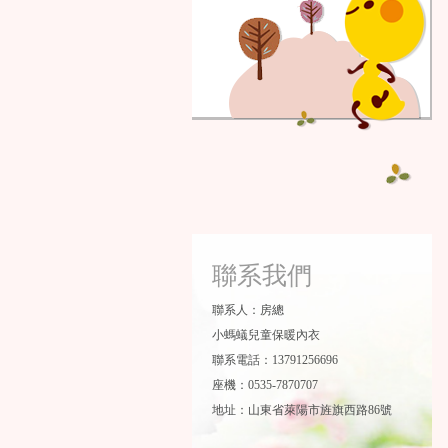
聯系我們
聯系人：房總
小螞蟻兒童保暖內衣
聯系電話：13791256696
座機：0535-7870707
地址：山東省萊陽市旌旗西路86號