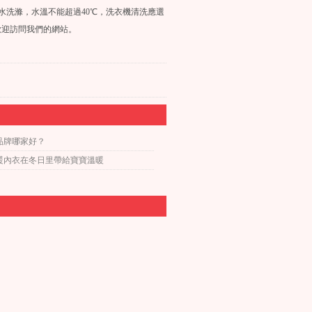
洗滌，水溫不能超過40℃，洗衣機清洗應選
歡迎訪問我們的網站。
品牌哪家好？
暖內衣在冬日里帶給寶寶溫暖