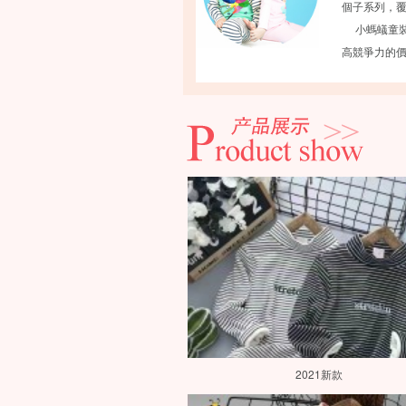
個子系列，
小螞蟻童裝
高競爭力的價
和寶寶享受
童幼嫩的肌
特性，同時
時盡享貼身
品牌理念：致
2021新款