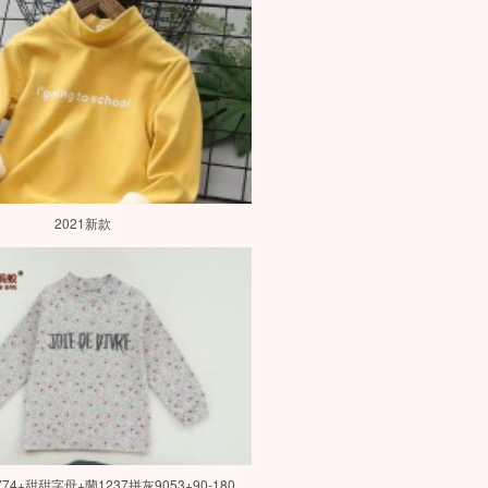
2021新款
774+甜甜字母+蘭1237拼灰9053+90-180