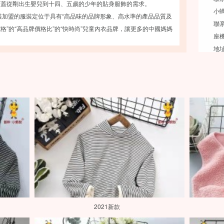
覆蓋從剛出生嬰兒到十四、五歲的少年的貼身服飾的需求。
小
加盟的服裝定位于具有“高品味的品牌形象、高水準的產品品質及
聯系
格”的“高品牌價格比”的“快時尚”兒童內衣品牌，讓更多的中國媽媽
座機
小螞蟻童裝加盟提供的優良的產品服務。其童裝內衣系列是針對兒
地
膚和活波好動的特性精心選材設計而成。具有自然、透氣、柔軟的
專業的生產技術及嚴謹的管理為產品提供了品質保證，使兒童穿著
、舒適、健康。
力于把世界上健康、舒適、時尚的兒童服裝帶給中國的孩子 。
2021新款