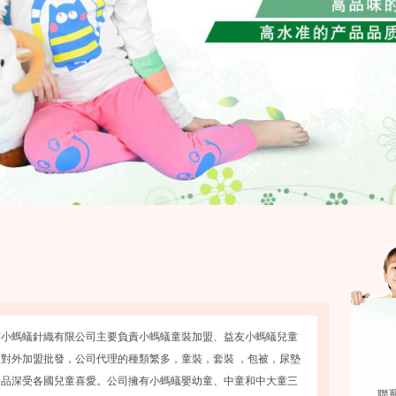
螞蟻針織有限公司主要負責小螞蟻童裝加盟、益友小螞蟻兒童
對外加盟批發，公司代理的種類繁多，童裝，套裝 ，包被，尿墊
產品深受各國兒童喜愛。公司擁有小螞蟻嬰幼童、中童和中大童三
聯