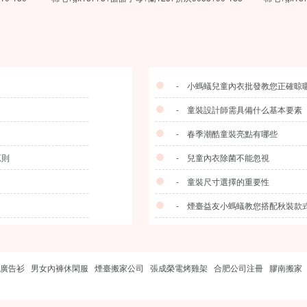
- 小螞蟻兒童內衣批發教您正確晾
- 童裝設計師需具備什么基本要素
- 春季潮酷童裝亮點有哪些
原則
- 兒童內衣除菌不能忽視
- 童裝尺寸選擇的重要性
- 煙臺益友小螞蟻教您搭配秋裝款
廣告衫
男女內褲休閑服
煙臺搬家公司
張成榮電烤雞架
合肥公司注冊
膠南搬家