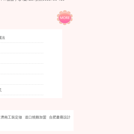
曬法
式
濟南工裝定做
道口燒雞加盟
合肥畫冊設計