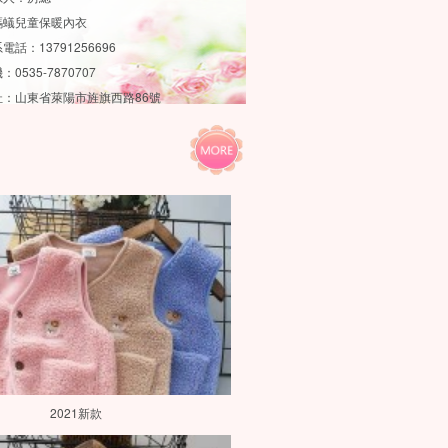
螞蟻兒童保暖內衣
電話：13791256696
：0535-7870707
址：山東省萊陽市旌旗西路86號
2021新款