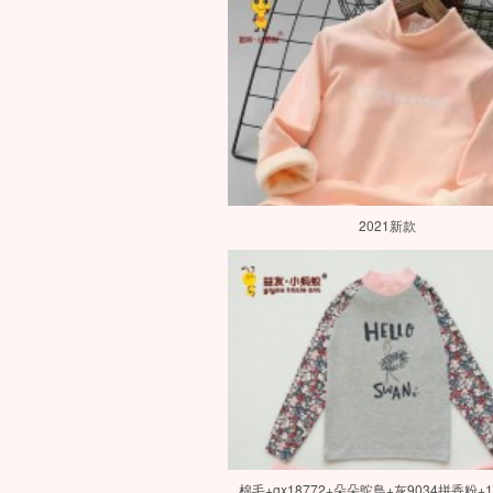
2021新款
棉毛+gx18772+朵朵鴕鳥+灰9034拼香粉+11