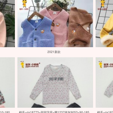
2021新款
0-180
棉毛+gx18773+甜甜字母+蘭1237拼灰9053+90-185
棉毛+gx18